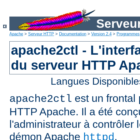
Serveu
Apache
>
Serveur HTTP
>
Documentation
>
Version 2.4
>
Programmes
apache2ctl - L'interf
du serveur HTTP Ap
Langues Disponible
est un frontal
apache2ctl
HTTP Apache. Il a été conç
l'administrateur à contrôler
démon Apache
.
httpd