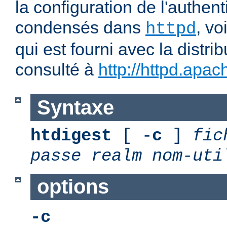
la configuration de l'authent
condensés dans
, v
httpd
qui est fourni avec la distrib
consulté à
http://httpd.apac
Syntaxe
htdigest
[ -
c
]
fic
passe
realm
nom-uti
options
-c