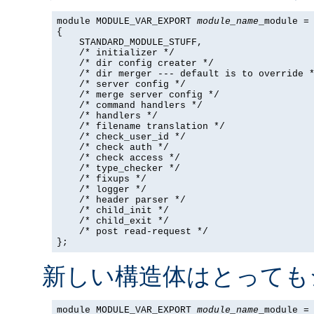
module MODULE_VAR_EXPORT 
module_name
_module =

{

    STANDARD_MODULE_STUFF,

    /* initializer */

    /* dir config creater */

    /* dir merger --- default is to override *
    /* server config */

    /* merge server config */

    /* command handlers */

    /* handlers */

    /* filename translation */

    /* check_user_id */

    /* check auth */

    /* check access */

    /* type_checker */

    /* fixups */

    /* logger */

    /* header parser */

    /* child_init */

    /* child_exit */

    /* post read-request */

};
新しい構造体はとっても
module MODULE_VAR_EXPORT 
module_name
_module =
