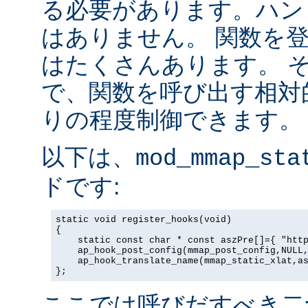
る必要があります。ハン
はありません。 関数を
はたくさんあります。 
で、関数を呼び出す相対
りの程度制御できます。
以下は、
mod_mmap_sta
ドです:
static void register_hooks(void)

{

    static const char * const aszPre[]={ "http
    ap_hook_post_config(mmap_post_config,NULL,
    ap_hook_translate_name(mmap_static_xlat,as
};
ここでは呼びだすべき二