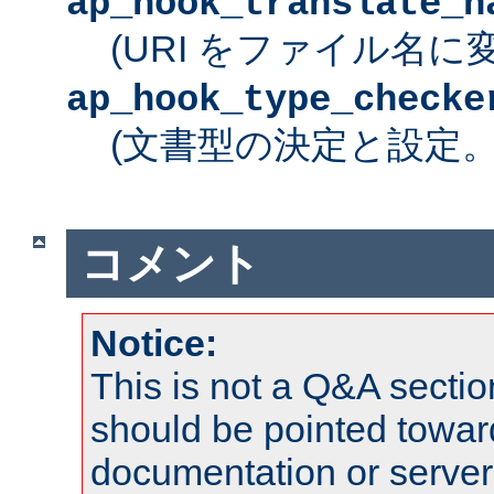
ap_hook_translate_n
(URI をファイル名に
ap_hook_type_checke
(文書型の決定と設定
コメント
Notice:
This is not a Q&A sect
should be pointed towar
documentation or serve