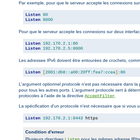
Par exemple, pour que le serveur accepte les connexions sur l
Listen
80
Listen
8000
Pour que le serveur accepte les connexions sur deux interfaces
Listen
192.170
.
2.1
:
80
Listen
192.170
.
2.5
:
8000
Les adressee IPv6 doivent être entourées de crochets, comm
Listen
[
2001:db8::a00:20ff:fea7:ccea
]:
80
L'argument optionnel
protocole
n'est pas nécessaire dans la p
pour tous les autres ports. L'argument protocole sert à déterm
protocoles à l'aide de la directive
.
AcceptFilter
La spécification d'un protocole n'est nécessaire que si vous 
Listen
192.170
.
2.1
:
8443
 https
Condition d'erreur
Plusieurs directives
pour les mêmes adresse IP/po
Listen