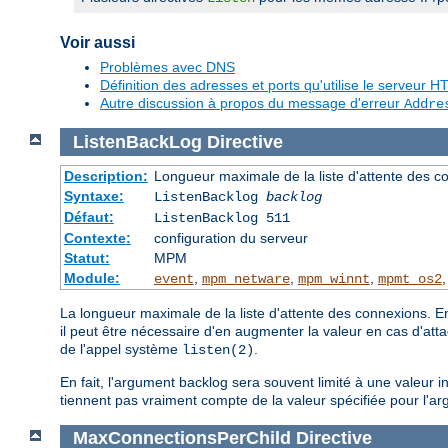
Voir aussi
Problèmes avec DNS
Définition des adresses et ports qu'utilise le serveur
Autre discussion à propos du message d'erreur
Addre
ListenBackLog
Directive
Description:
Longueur maximale de la liste d'attente des c
Syntaxe:
ListenBacklog
backlog
Défaut:
ListenBacklog 511
Contexte:
configuration du serveur
Statut:
MPM
Module:
,
,
,
event
mpm_netware
mpm_winnt
mpmt_os2
La longueur maximale de la liste d'attente des connexions. E
il peut être nécessaire d'en augmenter la valeur en cas d'a
de l'appel système
.
listen(2)
En fait, l'argument backlog sera souvent limité à une valeur 
tiennent pas vraiment compte de la valeur spécifiée pour l'ar
MaxConnectionsPerChild
Directive