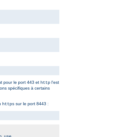
ut pour le port 443 et
l'est
http
ions spécifiques à certains
en
sur le port 8443 :
https
.
n use