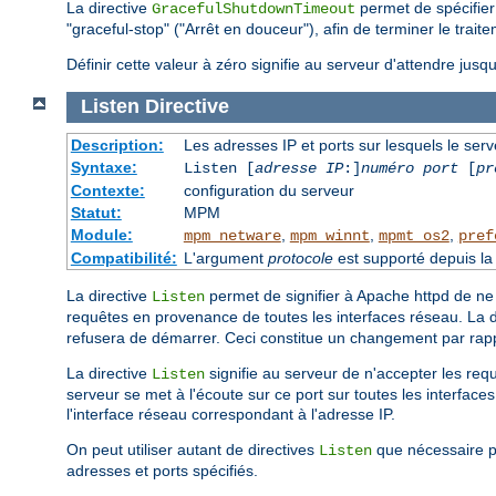
La directive
permet de spécifier
GracefulShutdownTimeout
"graceful-stop" ("Arrêt en douceur"), afin de terminer le trai
Définir cette valeur à zéro signifie au serveur d'attendre jusq
Listen
Directive
Description:
Les adresses IP et ports sur lesquels le ser
Syntaxe:
Listen [
adresse IP
:]
numéro port
[
pr
Contexte:
configuration du serveur
Statut:
MPM
Module:
,
,
,
mpm_netware
mpm_winnt
mpmt_os2
pref
Compatibilité:
L'argument
protocole
est supporté depuis la 
La directive
permet de signifier à Apache httpd de ne 
Listen
requêtes en provenance de toutes les interfaces réseau. La d
refusera de démarrer. Ceci constitue un changement par rap
La directive
signifie au serveur de n'accepter les requ
Listen
serveur se met à l'écoute sur ce port sur toutes les interfaces
l'interface réseau correspondant à l'adresse IP.
On peut utiliser autant de directives
que nécessaire po
Listen
adresses et ports spécifiés.