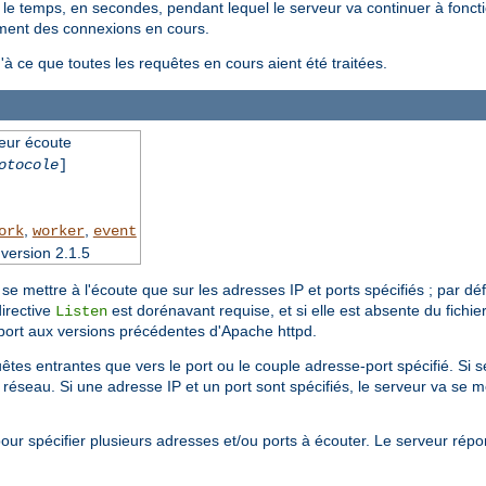
 le temps, en secondes, pendant lequel le serveur va continuer à foncti
tement des connexions en cours.
u'à ce que toutes les requêtes en cours aient été traitées.
veur écoute
otocole
]
,
,
ork
worker
event
version 2.1.5
se mettre à l'écoute que sur les adresses IP et ports spécifiés ; par dé
irective
est dorénavant requise, et si elle est absente du fichie
Listen
port aux versions précédentes d'Apache httpd.
êtes entrantes que vers le port ou le couple adresse-port spécifié. Si s
 réseau. Si une adresse IP et un port sont spécifiés, le serveur va se me
ur spécifier plusieurs adresses et/ou ports à écouter. Le serveur répo