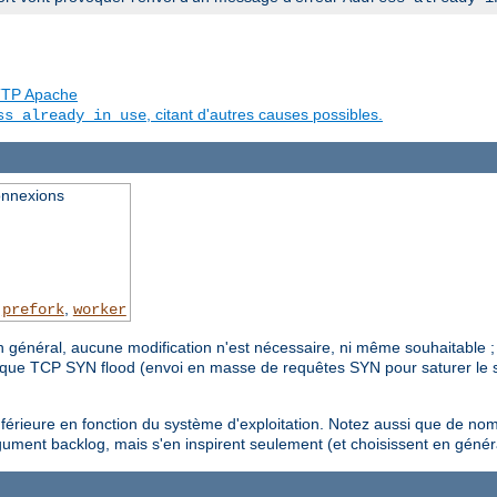
 HTTP Apache
, citant d'autres causes possibles.
ss already in use
onnexions
,
,
prefork
worker
n général, aucune modification n'est nécessaire, ni même souhaitable 
ttaque TCP SYN flood (envoi en masse de requêtes SYN pour saturer le s
inférieure en fonction du système d'exploitation. Notez aussi que de no
gument backlog, mais s'en inspirent seulement (et choisissent en génér