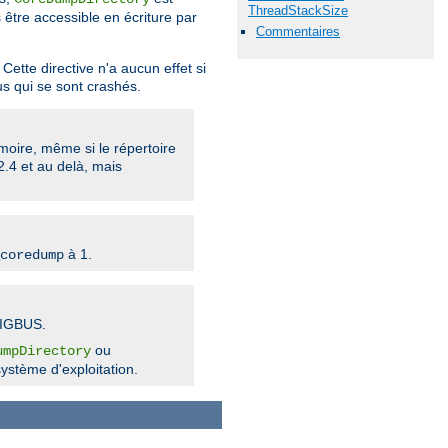
ThreadStackSize
s être accessible en écriture par
Commentaires
Cette directive n'a aucun effet si
us qui se sont crashés.
oire, même si le répertoire
2.4 et au delà, mais
à 1.
coredump
SIGBUS.
ou
umpDirectory
ystème d'exploitation.