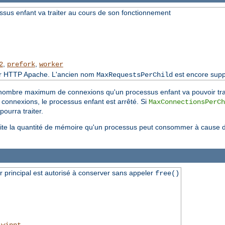
sus enfant va traiter au cours de son fonctionnement
,
,
2
prefork
worker
eur HTTP Apache. L'ancien nom
est encore supp
MaxRequestsPerChild
 nombre maximum de connexions qu'un processus enfant va pouvoir tra
connexions, le processus enfant est arrêté. Si
MaxConnectionsPerCh
ourra traiter.
mite la quantité de mémoire qu'un processus peut consommer à cause de
 principal est autorisé à conserver sans appeler
free()