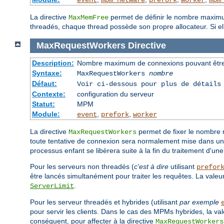
event
mpm_netware
prefork
worker
mpm
La directive
permet de définir le nombre maximum
MaxMemFree
threadés, chaque thread possède son propre allocateur. Si elle
MaxRequestWorkers
Directive
Description:
Nombre maximum de connexions pouvant être 
Syntaxe:
MaxRequestWorkers
nombre
Défaut:
Voir ci-dessous pour plus de détails
Contexte:
configuration du serveur
Statut:
MPM
Module:
,
,
event
prefork
worker
La directive
permet de fixer le nombre 
MaxRequestWorkers
toute tentative de connexion sera normalement mise dans une 
processus enfant se libèrera suite à la fin du traitement d'une
Pour les serveurs non threadés (
c'est à dire
utilisant
prefor
être lancés simultanément pour traiter les requêtes. La valeu
.
ServerLimit
Pour les serveur threadés et hybrides (utilisant
par exemple
pour servir les clients. Dans le cas des MPMs hybrides, la va
conséquent, pour affecter à la directive
MaxRequestWorkers