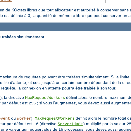
_winnt
 de KOctets libres que tout allocateur est autorisé à conserver sans
 est définie à 0, la quantité de mémoire libre que peut conserver un all
traitées simultanément
maximum de requêtes pouvant être traitées simultanément. Si la limite
file d'attente, et ceci jusqu'à un certain nombre dépendant de la dire
 requête, la connexion en attente pourra être traitée à son tour.
), la directive
définit alors le nombre maximum de
k
MaxRequestWorkers
r par défaut est
; si vous l'augmentez, vous devez aussi augmenter l
256
ou
),
définit alors le nombre total d
event
worker
MaxRequestWorkers
leur par défaut est
(directive
) multiplié par la valeur
16
ServerLimit
2
une valeur qui requiert plus de 16 processus, vous devez aussi augment