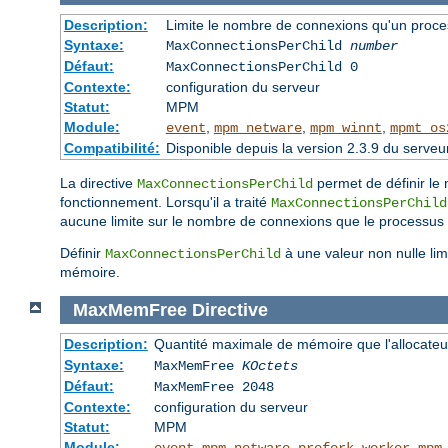
Description:
Limite le nombre de connexions qu'un proces
Syntaxe:
MaxConnectionsPerChild
number
Défaut:
MaxConnectionsPerChild 0
Contexte:
configuration du serveur
Statut:
MPM
Module:
,
,
,
event
mpm_netware
mpm_winnt
mpmt_os
Compatibilité:
Disponible depuis la version 2.3.9 du serv
La directive
permet de définir le
MaxConnectionsPerChild
fonctionnement. Lorsqu'il a traité
MaxConnectionsPerChild
aucune limite sur le nombre de connexions que le processus p
Définir
à une valeur non nulle li
MaxConnectionsPerChild
mémoire.
MaxMemFree
Directive
Description:
Quantité maximale de mémoire que l'allocateur
Syntaxe:
MaxMemFree
KOctets
Défaut:
MaxMemFree 2048
Contexte:
configuration du serveur
Statut:
MPM
Module:
,
,
,
,