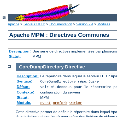
Apache
>
Serveur HTTP
>
Documentation
>
Version 2.4
>
Modules
Apache MPM : Directives Communes
Description:
Une série de directives implémentées par plusieu
Statut:
MPM
CoreDumpDirectory
Directive
Description:
Le répertoire dans lequel le serveur HTTP Apa
Syntaxe:
CoreDumpDirectory
répertoire
Défaut:
Voir ci-dessous pour le répertoire p
Contexte:
configuration du serveur
Statut:
MPM
Module:
,
,
event
prefork
worker
Cette directive permet de définir le répertoire dans lequel A
d'exploitation est configuré pour créer des fichiers de vidag