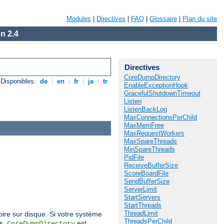
Modules
|
Directives
|
FAQ
|
Glossaire
|
Plan du site
n 2.4
Directives
CoreDumpDirectory
Disponibles:
de
|
en
|
fr
|
ja
|
tr
EnableExceptionHook
GracefulShutdownTimeout
Listen
ListenBackLog
MaxConnectionsPerChild
MaxMemFree
MaxRequestWorkers
MaxSpareThreads
MinSpareThreads
PidFile
ReceiveBufferSize
ScoreBoardFile
SendBufferSize
ServerLimit
StartServers
StartThreads
ThreadLimit
oire sur disque. Si votre système
ThreadsPerChild
és,
est
CoreDumpDirectory