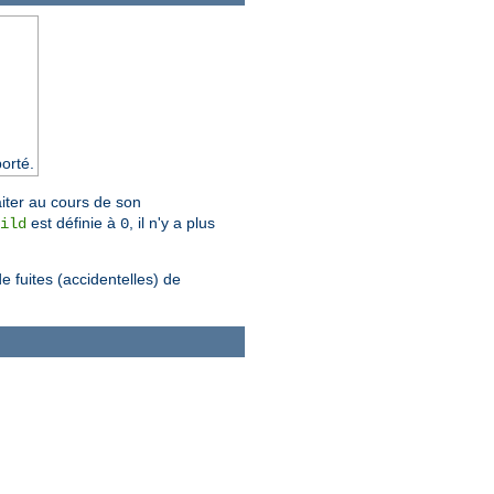
orté.
iter au cours de son
est définie à
, il n'y a plus
ild
0
 fuites (accidentelles) de