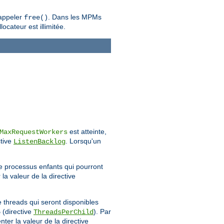
 appeler
. Dans les MPMs
free()
ocateur est illimitée.
est atteinte,
MaxRequestWorkers
ctive
. Lorsqu'un
ListenBacklog
 processus enfants qui pourront
a valeur de la directive
e threads qui seront disponibles
(directive
). Par
5
ThreadsPerChild
er la valeur de la directive