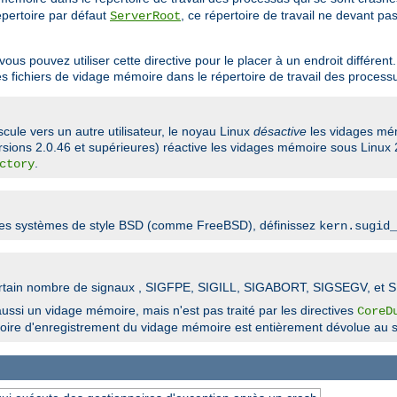
répertoire par défaut
, ce répertoire de travail ne devant pa
ServerRoot
 pouvez utiliser cette directive pour le placer à un endroit différent. 
es fichiers de vidage mémoire dans le répertoire de travail des process
scule vers un autre utilisateur, le noyau Linux
désactive
les vidages mém
rsions 2.0.46 et supérieures) réactive les vidages mémoire sous Linux 
.
ctory
 les systèmes de style BSD (comme FreeBSD), définissez
kern.sugid_
n certain nombre de signaux , SIGFPE, SIGILL, SIGABORT, SIGSEGV, et 
ssi un vidage mémoire, mais n'est pas traité par les directives
CoreD
ertoire d'enregistrement du vidage mémoire est entièrement dévolue au s