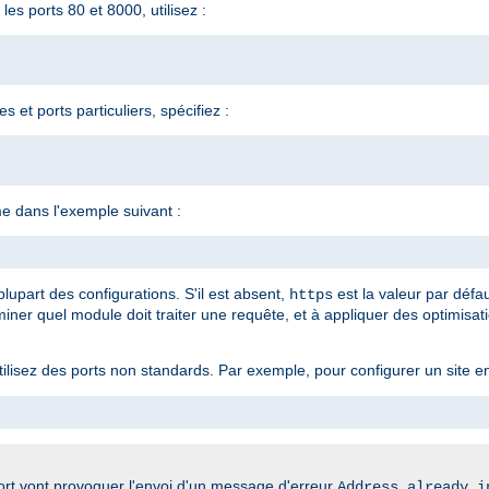
es ports 80 et 8000, utilisez :
 et ports particuliers, spécifiez :
e dans l'exemple suivant :
lupart des configurations. S'il est absent,
est la valeur par défa
https
iner quel module doit traiter une requête, et à appliquer des optimisat
utilisez des ports non standards. Par exemple, pour configurer un site 
rt vont provoquer l'envoi d'un message d'erreur
Address already i