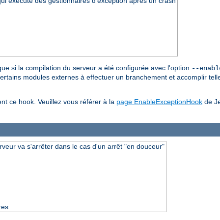
 qui exécute des gestionnaires d'exception après un crash
 que si la compilation du serveur a été configurée avec l'option
--enabl
 certains modules externes à effectuer un branchement et accomplir telle
ent ce hook. Veuillez vous référer à la
page EnableExceptionHook
de Je
rveur va s'arrêter dans le cas d'un arrêt "en douceur"
res