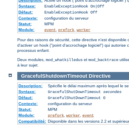
Description:
Active un hook ("point d'accrochage logiciel")
Syntaxe:
EnableExceptionHook On|Off
Défaut:
EnableExceptionHook Off
Contexte:
configuration du serveur
Statut:
MPM
Module:
,
,
event
prefork
worker
Pour des raisons de sécurité, cette directive n'est disponible
d'activer un hook ("point d'accrochage logiciel") qui autorise
processus enfant.
Deux modules,
et
utilis
mod_whatkilledus
mod_backtrace
à leur sujet.
GracefulShutdownTimeout
Directive
Description:
Spécifie le délai maximum après lequel le se
Syntaxe:
GracefulShutDownTimeout
secondes
Défaut:
GracefulShutDownTimeout 0
Contexte:
configuration du serveur
Statut:
MPM
Module:
,
,
prefork
worker
event
Compatibilité:
Disponible dans les versions 2.2 et supérieu