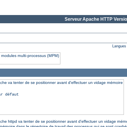
Serveur Apache HTTP Versio
Langues 
rs modules multi-processus (MPM)
che va tenter de se positionner avant d'effectuer un vidage mémoire
ar défaut
pache httpd va tenter de se positionner avant d'effectuer un vidage mém
e mémoire dans le répertoire de travail des processus qui se sont crash